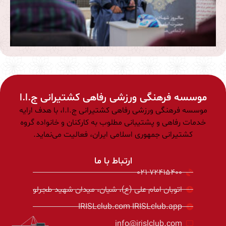
موسسه فرهنگی ورزشی رفاهی کشتیرانی ج.ا.ا
موسسه فرهنگی ورزشی رفاهی کشتیرانی ج.ا.ا، با هدف ارایه
خدمات رفاهی و پشتیبانی مطلوب به كاركنان و خانواده گروه
کشتیرانی جمهوری اسلامی ایران، فعالیت می‌نمايد.
ارتباط با ما
021-72415400
اتوبان امام علی (ع)، شیان، میدان شهید طجرلو
IRISLclub.com IRISLclub.app
info@irislclub.com