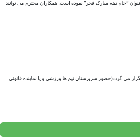
نوان “جام دهه مبارک فجر” نموده است. همکاران محترم می توانند
سالن آمفی تئاتر ساختمان رفاهی موسسه برگزار می گردد(حضور سرپرستان تیم ها ورزشی و یا نماینده قانونی