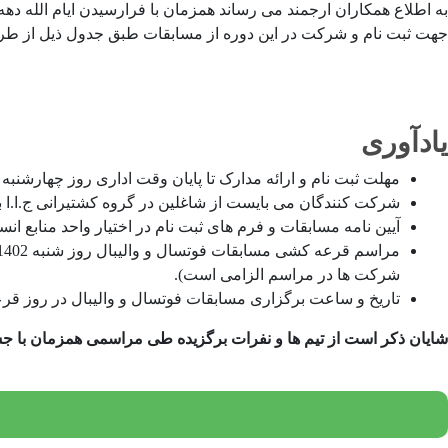
به اطلاع همکاران ارجمند می رساند همزمان با فرارسیدن ایام الله 
جهت ثبت نام و شرکت در این دوره از مسابقات طبق جدول ذیل از طریق
یادآوری
مهلت ثبت نام و ارائه مدارک تا پایان وقت اداری روز چهارشنبه 04/11/1402 بوده و قابل تمدید نمی باشد
شرکت کنندگان می بایست از شاغلین در گروه کشتیرانی ج.ا.ا ب
آیین نامه مسابقات و فرم های ثبت نام در اختیار واحد منابع 
شرکت ها در مراسم الزامی است).
تاریخ و ساعت برگزاری مسابقات فوتسال و والیبال در روز قر
شایان ذکر است از تیم ها و نفرات برگزیده طی مراسمی همزمان با جشن 45 سالگی پیروزی انقلاب اسلامی تقدیر به عمل م