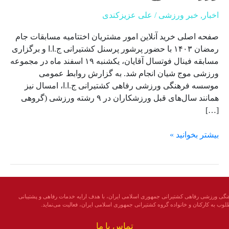
کشتیرانی
اخبار
,
خبر ورزشی
/
علی عزیزکندی
ج.ا.ا
در
صفحه اصلی خرید آنلاین امور مشتریان اختتامیه مسابقات جام
مجموعه
رمضان ۱۴۰۳ با حضور پرشور پرسنل کشتیرانی ج.ا.ا و برگزاری
ورزشی
مسابقه فینال فوتسال آقایان، یکشنبه ۱۹ اسفند ماه در مجموعه
موج
ورزشی موج شیان انجام شد. به گزارش روابط عمومی
موسسه فرهنگی ورزشی رفاهی کشتیرانی ج.ا.ا، امسال نیز
همانند سال‌های قبل ورزشکاران در ۹ رشته ورزشی (گروهی
[…]
بیشتر بخوانید »
ی ورزشی رفاهی کشتیرانی جمهوری اسلامی ايران، با هدف ارایه خدمات رفاهی و پشتیبانی
وب به كاركنان و خانواده گروه کشتیرانی جمهوری اسلامی ایران، فعالیت می‌نمايد.
تماس با ما